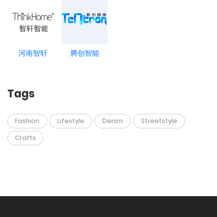
河南智轩
腾创智能
Tags
Fashion
Lifestyle
Denim
Streetstyle
Crafts