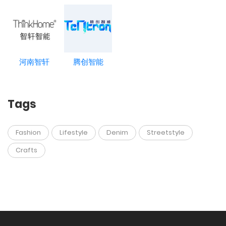
河南智轩
腾创智能
Tags
Fashion
Lifestyle
Denim
Streetstyle
Crafts